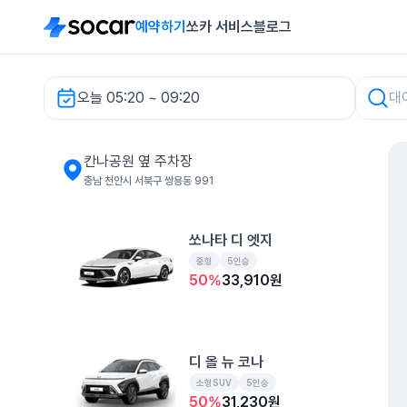
예약하기
쏘카 서비스
블로그
오늘 05:20 ~ 09:20
칸나공원 옆 주차장 렌터카
칸나공원 옆 주차장
충남 천안시 서북구 쌍용동 991
쏘나타 디 엣지
중형
5인승
50
%
33,910
원
디 올 뉴 코나
소형SUV
5인승
50
%
31,230
원