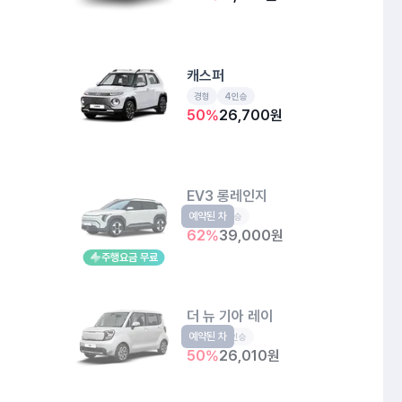
캐스퍼
경형
4인승
50
%
26,700
원
EV3 롱레인지
예약된 차
EV
5인승
62
%
39,000
원
주행요금 무료
더 뉴 기아 레이
예약된 차
경형
5인승
50
%
26,010
원