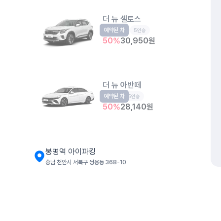
더 뉴 셀토스
예약된 차
소형SUV
5인승
50
%
30,950
원
더 뉴 아반떼
예약된 차
준중형
5인승
50
%
28,140
원
봉명역 아이파킹
충남 천안시 서북구 쌍용동 368-10
더 뉴 아반떼
예약된 차
준중형
5인승
개인정보처리방침
위치정보 이용약관
차량손해면책제도
고정형 
50
%
27,420
원
제주특별자치도 제주시 공항서로 141 (도두이동)