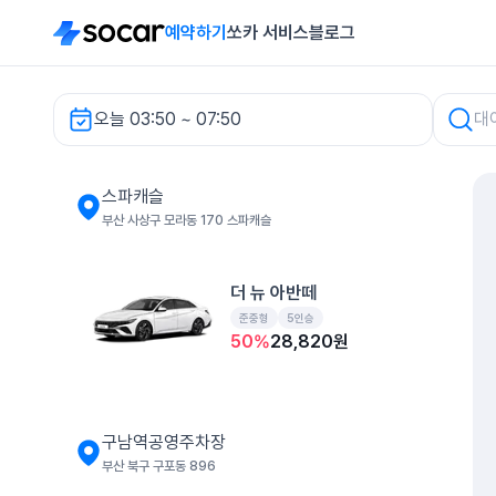
예약하기
쏘카 서비스
블로그
오늘 03:50 ~ 07:50
스파캐슬 렌터카
스파캐슬
부산 사상구 모라동 170 스파캐슬
더 뉴 아반떼
준중형
5인승
50
%
28,820
원
구남역공영주차장
부산 북구 구포동 896