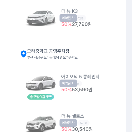
더 뉴 K3
예약된 차
준중형
5인승
50
%
27,790
원
모라중학교 공영주차장
부산 사상구 모라동 1348 모라중학교
아이오닉 5 롱레인지
예약된 차
EV
5인승
50
%
53,590
원
주행요금 무료
더 뉴 셀토스
예약된 차
소형SUV
5인승
50
%
30,540
원