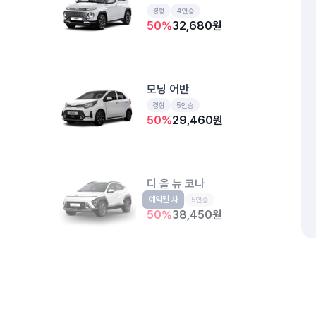
경형
4인승
50
%
32,680
원
모닝 어반
경형
5인승
50
%
29,460
원
디 올 뉴 코나
예약된 차
소형SUV
5인승
50
%
38,450
원
더 뉴 기아 레이
예약된 차
경형
5인승
개인정보처리방침
위치정보 이용약관
차량손해면책제도
고정형 
50
%
31,790
원
제주특별자치도 제주시 공항서로 141 (도두이동)