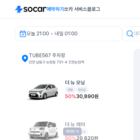
예약하기
쏘카 서비스
블로그
오늘 21:00 ~ 내일 01:00
TUBE567 주차장 렌터카
TUBE567 주차장
인천 남동구 논현동 731-4 인천논현역
더 뉴 모닝
경형
5인승
50
%
30,890
원
더 뉴 레이
예약된 차
경형
5인승
50
%
29,820
원