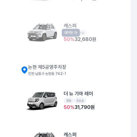
캐스퍼
예약된 차
경형
4인승
50
%
32,680
원
논현 제5공영주차장
인천 남동구 논현동 742-1
더 뉴 기아 레이
경형
5인승
50
%
31,790
원
캐스퍼