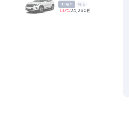
예약된 차
소형SUV
5인승
50
%
24,260
원
개인정보처리방침
위치정보 이용약관
차량손해면책제도
고정형 
제주특별자치도 제주시 공항서로 141 (도두이동)