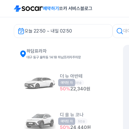
예약하기
쏘카 서비스
블로그
오늘 22:50 ~ 내일 02:50
하담프라자 렌터카
하담프라자
대구 동구 율하동 1418 하남프라자주차장
더 뉴 아반떼
예약된 차
준중형
5인승
50
%
22,340
원
디 올 뉴 코나
예약된 차
소형SUV
5인승
50
%
24,440
원