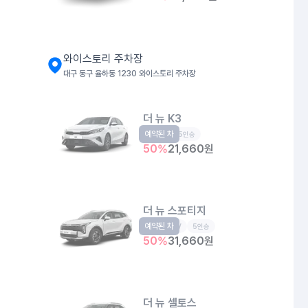
와이스토리 주차장
대구 동구 율하동 1230 와이스토리 주차장
더 뉴 K3
예약된 차
준중형
5인승
50
%
21,660
원
더 뉴 스포티지
예약된 차
준중형SUV
5인승
50
%
31,660
원
더 뉴 셀토스