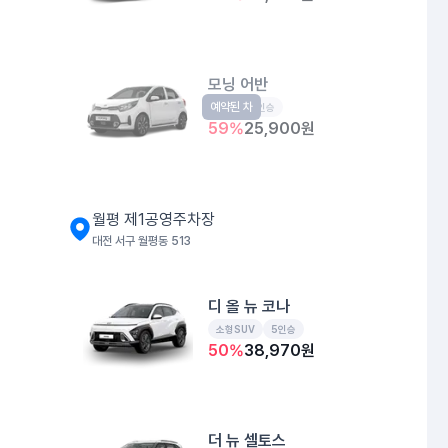
모닝 어반
예약된 차
경형
5인승
59
%
25,900
원
월평 제1공영주차장
대전 서구 월평동 513
디 올 뉴 코나
소형SUV
5인승
50
%
38,970
원
더 뉴 셀토스