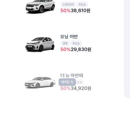
소형SUV
5인승
50
%
38,610
원
모닝 어반
경형
5인승
50
%
29,830
원
더 뉴 아반떼
예약된 차
준중형
5인승
50
%
34,920
원
개인정보처리방침
위치정보 이용약관
차량손해면책제도
고정형 
제주특별자치도 제주시 공항서로 141 (도두이동)