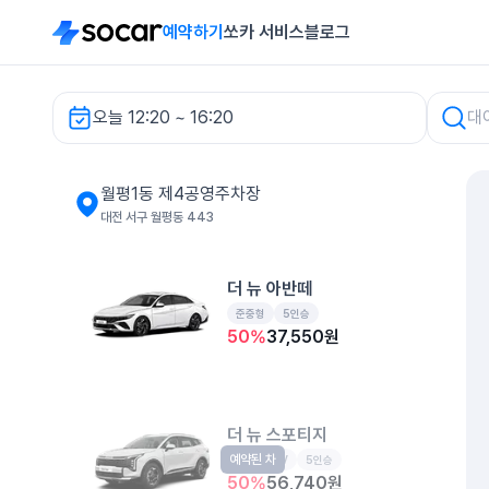
예약하기
쏘카 서비스
블로그
오늘 12:20 ~ 16:20
월평1동 제4공영주차장 렌터카
월평1동 제4공영주차장
대전 서구 월평동 443
더 뉴 아반떼
준중형
5인승
50
%
37,550
원
더 뉴 스포티지
예약된 차
준중형SUV
5인승
50
%
56,740
원