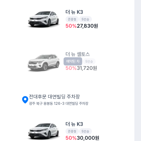
더 뉴 K3
준중형
5인승
50
%
27,830
원
더 뉴 셀토스
예약된 차
소형SUV
5인승
50
%
31,720
원
전대후문 대연빌딩 주차장
광주 북구 용봉동 126-3 대연빌딩 주차장
더 뉴 K3
준중형
5인승
50
%
30,000
원