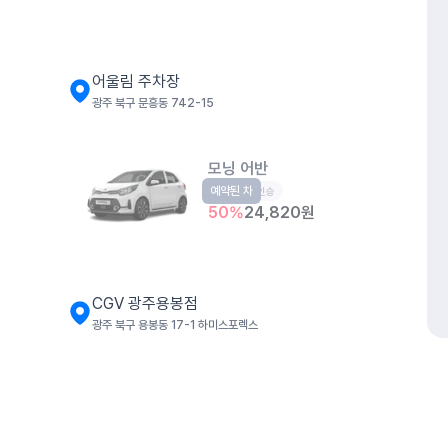
어울림 주차장
광주 북구 문흥동 742-15
모닝 어반
예약된 차
경형
5인승
50
%
24,820
원
CGV 광주용봉점
광주 북구 용봉동 17-1 하미스포렉스
더 뉴 스포티지
준중형SUV
5인승
개인정보처리방침
위치정보 이용약관
차량손해면책제도
고정형 
50
%
46,350
원
제주특별자치도 제주시 공항서로 141 (도두이동)