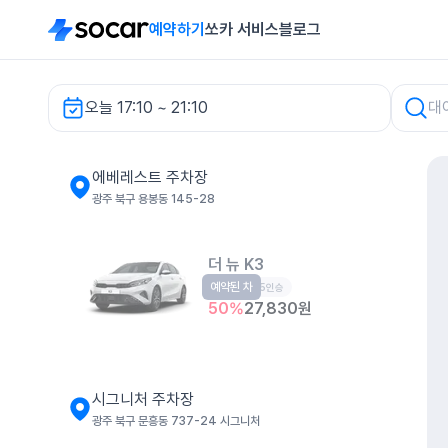
예약하기
쏘카 서비스
블로그
오늘 17:10 ~ 21:10
에베레스트 주차장 렌터카
에베레스트 주차장
광주 북구 용봉동 145-28
더 뉴 K3
예약된 차
준중형
5인승
50
%
27,830
원
시그니처 주차장
광주 북구 문흥동 737-24 시그니처