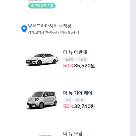
주행요금 무료
양우드라마시티 주차장
경기 고양시 일산동구 장항동 854-1
더 뉴 아반떼
준중형
5인승
50
%
35,520
원
더 뉴 기아 레이
경형
5인승
50
%
32,740
원
더 뉴 모닝