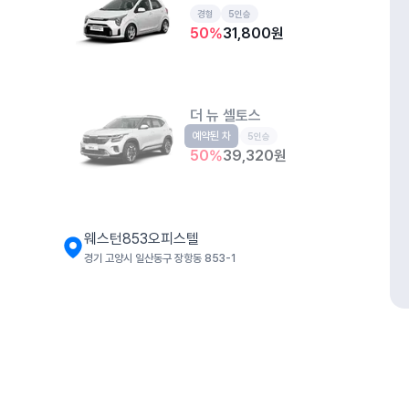
경형
5인승
50
%
31,800
원
더 뉴 셀토스
예약된 차
소형SUV
5인승
50
%
39,320
원
웨스턴853오피스텔
경기 고양시 일산동구 장항동 853-1
더 뉴 아반떼
예약된 차
준중형
5인승
50
%
35,520
원
개인정보처리방침
위치정보 이용약관
차량손해면책제도
고정형 
제주특별자치도 제주시 공항서로 141 (도두이동)