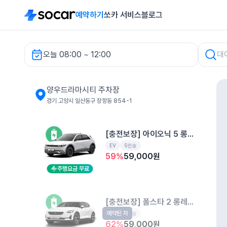
예약하기
쏘카 서비스
블로그
오늘 08:00 ~ 12:00
양우드라마시티 주차장 렌터카
양우드라마시티 주차장
경기 고양시 일산동구 장항동 854-1
[충전보장] 아이오닉 5 롱레인지
EV
5인승
59
%
59,000
원
주행요금 무료
[충전보장] 폴스타 2 롱레인지
예약된 차
EV
5인승
62
%
59,000
원