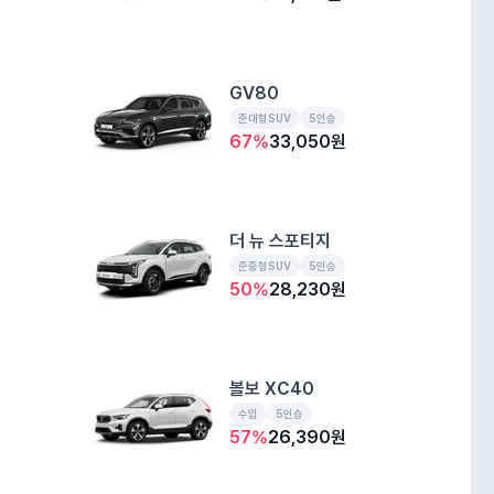
GV80
준대형SUV
5인승
67
%
33,050
원
더 뉴 스포티지
준중형SUV
5인승
50
%
28,230
원
볼보 XC40
수입
5인승
57
%
26,390
원