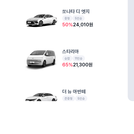
쏘나타 디 엣지
중형
5인승
50
%
24,010
원
스타리아
승합
11인승
65
%
21,300
원
더 뉴 아반떼
준중형
5인승
50
%
20,470
원
개인정보처리방침
위치정보 이용약관
차량손해면책제도
고정형 
더 뉴 카니발 하이브리드
제주특별자치도 제주시 공항서로 141 (도두이동)