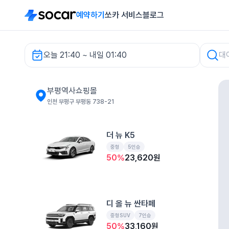
예약하기
쏘카 서비스
블로그
오늘 21:40 ~ 내일 01:40
차량 검색
부평역사쇼핑몰
인천 부평구 부평동 738-21
더 뉴 K5
중형
5인승
50
%
23,620
원
디 올 뉴 싼타페
중형SUV
7인승
50
%
33,160
원