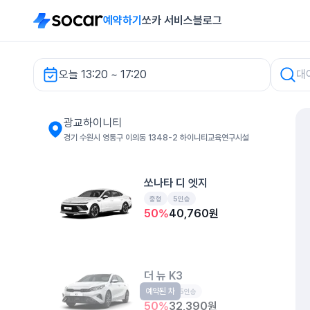
예약하기
쏘카 서비스
블로그
오늘 13:20 ~ 17:20
광교하이니티 렌터카
광교하이니티
경기 수원시 영통구 이의동 1348-2 하이니티교육연구시설
쏘나타 디 엣지
중형
5인승
50
%
40,760
원
더 뉴 K3
예약된 차
준중형
5인승
50
%
32,390
원