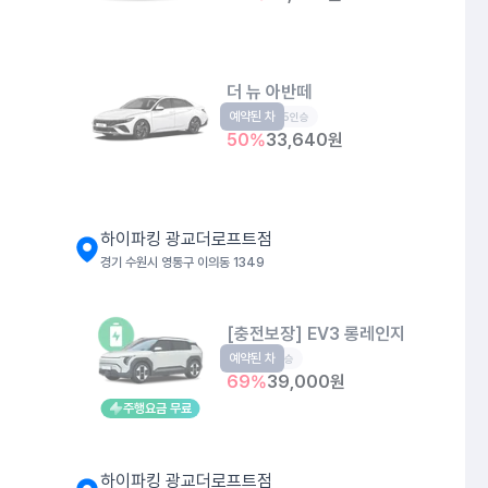
더 뉴 아반떼
예약된 차
준중형
5인승
50
%
33,640
원
하이파킹 광교더로프트점
경기 수원시 영통구 이의동 1349
[충전보장] EV3 롱레인지
예약된 차
EV
5인승
69
%
39,000
원
주행요금 무료
하이파킹 광교더로프트점