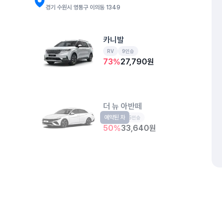
경기 수원시 영통구 이의동 1349
카니발
RV
9인승
73
%
27,790
원
더 뉴 아반떼
예약된 차
준중형
5인승
50
%
33,640
원
스타리아
예약된 차
승합
11인승
68
%
35,130
원
개인정보처리방침
위치정보 이용약관
차량손해면책제도
고정형 
제주특별자치도 제주시 공항서로 141 (도두이동)