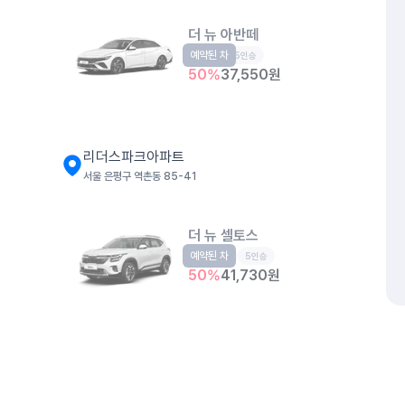
더 뉴 아반떼
예약된 차
준중형
5인승
50
%
37,550
원
리더스파크아파트
서울 은평구 역촌동 85-41
더 뉴 셀토스
예약된 차
소형SUV
5인승
50
%
41,730
원
캐스퍼
예약된 차
경형
4인승
개인정보처리방침
위치정보 이용약관
차량손해면책제도
고정형 
50
%
35,580
원
제주특별자치도 제주시 공항서로 141 (도두이동)