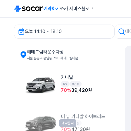
예약하기
쏘카 서비스
블로그
오늘 14:10 ~ 18:10
해태드림타운주차장 렌터카
해태드림타운주차장
서울 은평구 응암동 738 해태드림타운
카니발
RV
9인승
70
%
39,420
원
더 뉴 카니발 하이브리드
예약된 차
RV
9인승
70
%
47,130
원