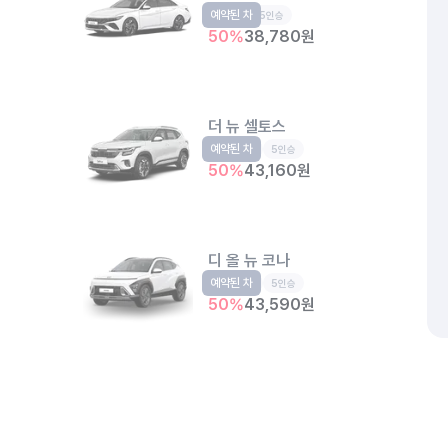
예약된 차
준중형
5인승
50
%
38,780
원
더 뉴 셀토스
예약된 차
소형SUV
5인승
50
%
43,160
원
디 올 뉴 코나
예약된 차
소형SUV
5인승
50
%
43,590
원
개인정보처리방침
위치정보 이용약관
차량손해면책제도
고정형 
제주특별자치도 제주시 공항서로 141 (도두이동)