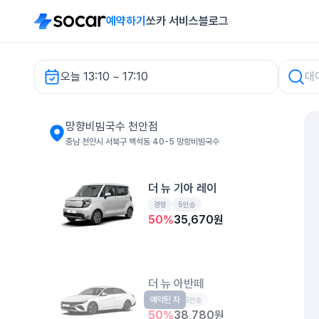
예약하기
쏘카 서비스
블로그
오늘 13:10 ~ 17:10
망향비빔국수 천안점 렌터카
망향비빔국수 천안점
충남 천안시 서북구 백석동 40-5 망향비빔국수
더 뉴 기아 레이
경형
5인승
50
%
35,670
원
더 뉴 아반떼
예약된 차
준중형
5인승
50
%
38,780
원