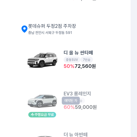
롯데슈퍼 두정2점 주차장
충남 천안시 서북구 두정동 591
디 올 뉴 싼타페
중형SUV
7인승
50
%
72,560
원
EV3 롱레인지
예약된 차
EV
5인승
60
%
59,000
원
주행요금 무료
더 뉴 아반떼