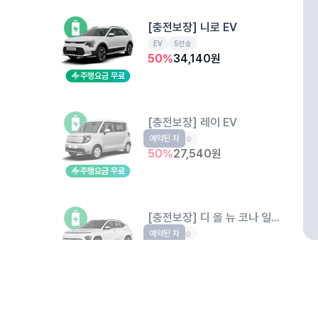
[충전보장] 니로 EV
EV
5인승
50
%
34,140
원
주행요금 무료
[충전보장] 레이 EV
예약된 차
EV
4인승
50
%
27,540
원
주행요금 무료
[충전보장] 디 올 뉴 코나 일렉트릭 
예약된 차
EV
5인승
50
%
35,080
원
주행요금 무료
개인정보처리방침
위치정보 이용약관
차량손해면책제도
고정형 
[충전보장] 폴스타 2 롱레인지
제주특별자치도 제주시 공항서로 141 (도두이동)