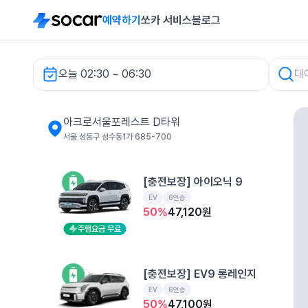
예약하기
쏘카 서비스
블로그
오늘 02:30 ~ 06:30
아크로서울포레스트 D타워 렌터카
아크로서울포레스트 D타워
서울 성동구 성수동1가 685-700
[충전보장] 아이오닉 9
EV
6인승
50
%
47,120
원
주행요금 무료
[충전보장] EV9 롱레인지
EV
6인승
50
%
47,100
원