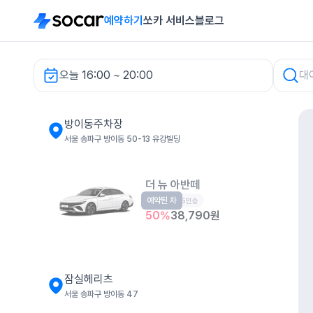
예약하기
쏘카 서비스
블로그
오늘 16:00 ~ 20:00
방이동주차장 렌터카
방이동주차장
서울 송파구 방이동 50-13 유강빌딩
더 뉴 아반떼
예약된 차
준중형
5인승
50
%
38,790
원
잠실헤리츠
서울 송파구 방이동 47