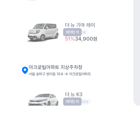
더 뉴 기아 레이
예약된 차
경형
5인승
51
%
34,900
원
아크로빌아파트 지상주차장
서울 송파구 방이동 104-4 아크로빌아파트
더 뉴 K3
예약된 차
준중형
5인승
55
%
34,900
원
개인정보처리방침
위치정보 이용약관
차량손해면책제도
고정형 
더 뉴 아반떼
제주특별자치도 제주시 공항서로 141 (도두이동)