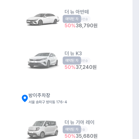
더 뉴 아반떼
예약된 차
준중형
5인승
50
%
38,790
원
더 뉴 K3
예약된 차
준중형
5인승
50
%
37,240
원
방이주차장
서울 송파구 방이동 176-4
더 뉴 기아 레이
예약된 차
경형
5인승
50
%
35,680
원