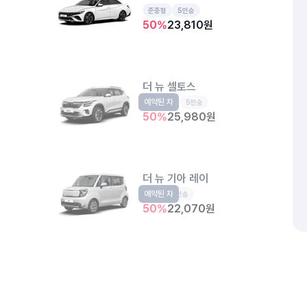
준중형
5인승
50
%
23,810
원
더 뉴 셀토스
예약된 차
소형SUV
5인승
50
%
25,980
원
더 뉴 기아 레이
예약된 차
경형
5인승
50
%
22,070
원
율하태성주차빌딩
경남 김해시 장유동 841
개인정보처리방침
위치정보 이용약관
차량손해면책제도
고정형 
제주특별자치도 제주시 공항서로 141 (도두이동)