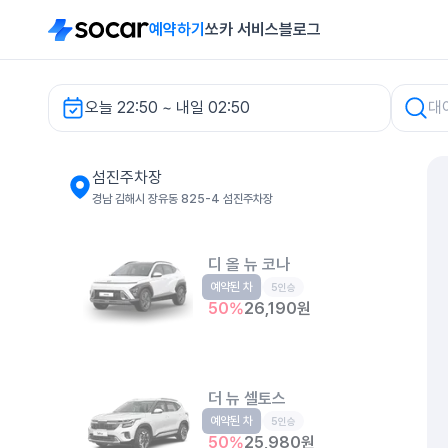
예약하기
쏘카 서비스
블로그
오늘 22:50 ~ 내일 02:50
섬진주차장 렌터카
섬진주차장
경남 김해시 장유동 825-4 섬진주차장
디 올 뉴 코나
예약된 차
소형SUV
5인승
50
%
26,190
원
더 뉴 셀토스
예약된 차
소형SUV
5인승
50
%
25,980
원