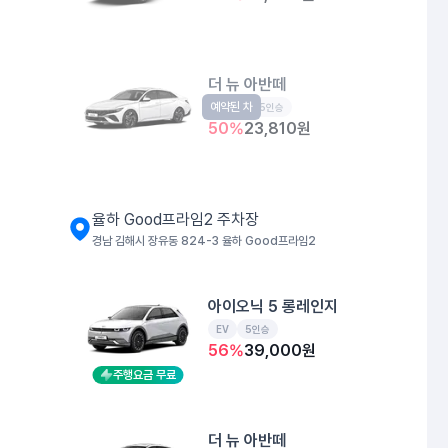
더 뉴 아반떼
예약된 차
준중형
5인승
50
%
23,810
원
율하 Good프라임2 주차장
경남 김해시 장유동 824-3 율하 Good프라임2
아이오닉 5 롱레인지
EV
5인승
56
%
39,000
원
주행요금 무료
더 뉴 아반떼