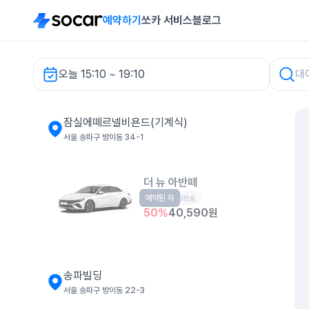
예약하기
쏘카 서비스
블로그
오늘 15:10 ~ 19:10
잠실에떼르넬비욘드(기계식) 렌터카
잠실에떼르넬비욘드(기계식)
서울 송파구 방이동 34-1
더 뉴 아반떼
예약된 차
준중형
5인승
50
%
40,590
원
송파빌딩
서울 송파구 방이동 22-3