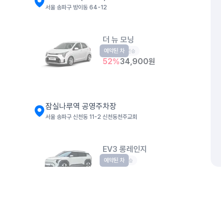
서울 송파구 방이동 64-12
더 뉴 모닝
예약된 차
경형
5인승
52
%
34,900
원
잠실나루역 공영주차장
서울 송파구 신천동 11-2 신천동천주교회
EV3 롱레인지
예약된 차
EV
5인승
62
%
59,000
원
주행요금 무료
개인정보처리방침
위치정보 이용약관
차량손해면책제도
고정형 
디 올 뉴 싼타페
제주특별자치도 제주시 공항서로 141 (도두이동)