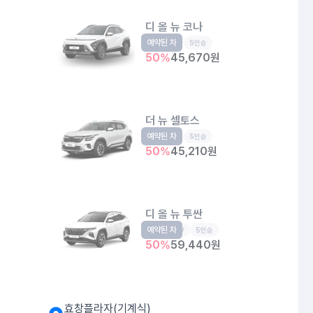
디 올 뉴 코나
예약된 차
소형SUV
5인승
50
%
45,670
원
더 뉴 셀토스
예약된 차
소형SUV
5인승
50
%
45,210
원
디 올 뉴 투싼
예약된 차
준중형SUV
5인승
50
%
59,440
원
효창플라자(기계식)