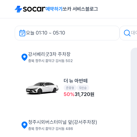
예약하기
쏘카 서비스
블로그
오늘 01:10 ~ 05:10
강서베리굿3차 주차장 렌터카
강서베리굿3차 주차장
충북 청주시 흥덕구 강서동 502
더 뉴 아반떼
준중형
5인승
50
%
31,720
원
청주시외버스터미널 앞(강서주차장)
충북 청주시 흥덕구 강서동 486