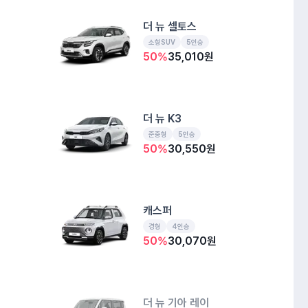
더 뉴 셀토스
소형SUV
5인승
50
%
35,010
원
더 뉴 K3
준중형
5인승
50
%
30,550
원
캐스퍼
경형
4인승
50
%
30,070
원
더 뉴 기아 레이