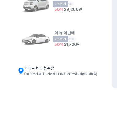
예약된 차
경형
5인승
50
%
29,260
원
더 뉴 아반떼
예약된 차
준중형
5인승
50
%
31,720
원
커넥트현대 청주점
충북 청주시 흥덕구 가경동 1416 청주센트럴시티(터미널복합)
디 올 뉴 그랜저 하이브리드
준대형
5인승
50
%
55,930
원
개인정보처리방침
위치정보 이용약관
차량손해면책제도
고정형 
제주특별자치도 제주시 공항서로 141 (도두이동)