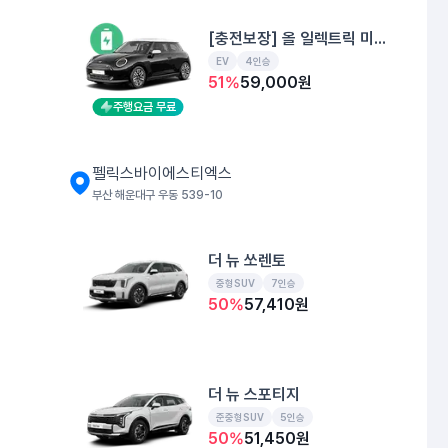
[충전보장] 올 일렉트릭 미니 쿠퍼
EV
4인승
51
%
59,000
원
주행요금 무료
펠릭스바이에스티엑스
부산 해운대구 우동 539-10
더 뉴 쏘렌토
중형SUV
7인승
50
%
57,410
원
더 뉴 스포티지
준중형SUV
5인승
50
%
51,450
원