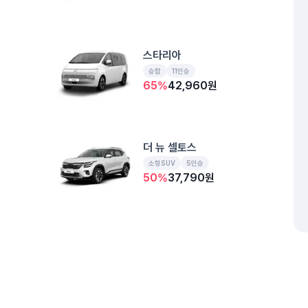
스타리아
승합
11인승
65
%
42,960
원
더 뉴 셀토스
소형SUV
5인승
50
%
37,790
원
힐스테이트 해운대 센트럴
부산 해운대구 우동 542-11
개인정보처리방침
위치정보 이용약관
차량손해면책제도
고정형 
디 올 뉴 싼타페
제주특별자치도 제주시 공항서로 141 (도두이동)