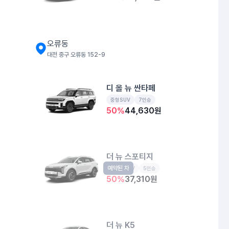
오류동
대전 중구 오류동 152-9
디 올 뉴 싼타페
중형SUV
7인승
50
%
44,630
원
더 뉴 스포티지
예약된 차
준중형SUV
5인승
50
%
37,310
원
더 뉴 K5