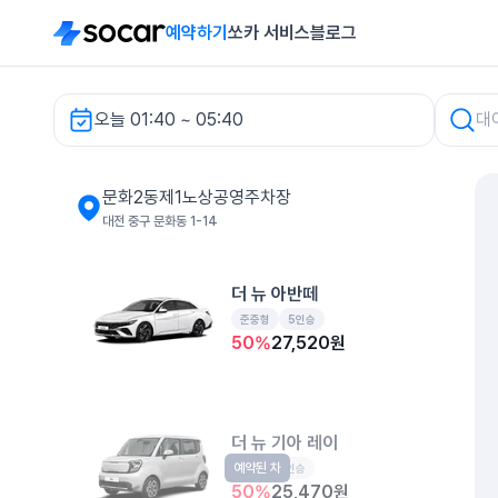
예약하기
쏘카 서비스
블로그
오늘 01:40 ~ 05:40
문화2동제1노상공영주차장 렌터카
문화2동제1노상공영주차장
대전 중구 문화동 1-14
더 뉴 아반떼
준중형
5인승
50
%
27,520
원
더 뉴 기아 레이
예약된 차
경형
5인승
50
%
25,470
원