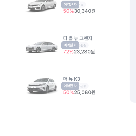
예약된 차
중형
5인승
50
%
30,340
원
디 올 뉴 그랜저
예약된 차
준대형
5인승
72
%
23,280
원
더 뉴 K3
예약된 차
준중형
5인승
50
%
25,080
원
개인정보처리방침
위치정보 이용약관
차량손해면책제도
고정형 
제주특별자치도 제주시 공항서로 141 (도두이동)