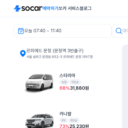
예약하기
쏘카 서비스
블로그
오늘 07:40 ~ 11:40
르피에드 문정 (문정역 3번출구) 렌터카
르피에드 문정 (문정역 3번출구)
서울 송파구 문정동 652-3 르피에드 문정 지하7층
스타리아
승합
11인승
68
%
31,880
원
카니발
RV
9인승
73
%
25,230
원