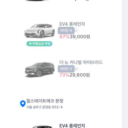
EV4 롱레인지
예약된 차
EV
5인승
67
%
39,000
원
주행요금 무료
더 뉴 카니발 하이브리드
예약된 차
RV
9인승
73
%
29,800
원
힐스테이트에코 문정
서울 송파구 문정동 652-4
EV4 롱레인지