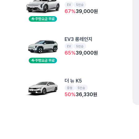
EV
5인승
67
%
39,000
원
주행요금 무료
EV3 롱레인지
EV
5인승
65
%
39,000
원
주행요금 무료
더 뉴 K5
중형
5인승
50
%
36,330
원
디 올 뉴 코나
소형SUV
5인승
개인정보처리방침
위치정보 이용약관
차량손해면책제도
고정형 
50
%
34,160
원
제주특별자치도 제주시 공항서로 141 (도두이동)