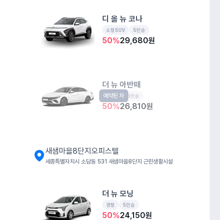
디 올 뉴 코나
소형SUV
5인승
50
%
29,680
원
더 뉴 아반떼
예약된 차
준중형
5인승
50
%
26,810
원
새샘마을8단지오피스텔
세종특별자치시 소담동 531 새샘마을8단지 근린생활시설
더 뉴 모닝
경형
5인승
50
%
24,150
원