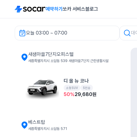
예약하기
쏘카 서비스
블로그
오늘 03:00 ~ 07:00
새샘마을7단지오피스텔 렌터카
새샘마을7단지오피스텔
세종특별자치시 소담동 539 새샘마을7단지 근린생활시설
디 올 뉴 코나
소형SUV
5인승
50
%
29,680
원
베스트탑
세종특별자치시 소담동 571