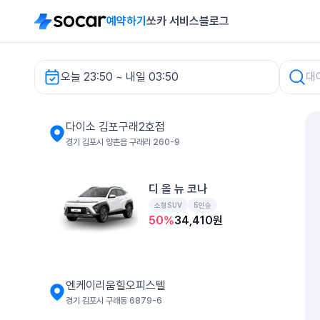
예약하기
쏘카 서비스
블로그
오늘 23:50 ~ 내일 03:50
다이소 김포구래2호점 렌터카
다이소 김포구래2호점
경기 김포시 양촌읍 구래리 260-9
디 올 뉴 코나
소형SUV
5인승
50
%
34,410
원
엔케이리움힐오피스텔
경기 김포시 구래동 6879-6