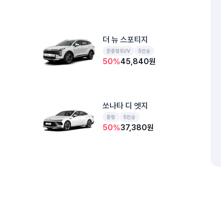
더 뉴 스포티지
준중형SUV
5인승
50
%
45,840
원
쏘나타 디 엣지
중형
5인승
50
%
37,380
원
더 뉴 아반떼
준중형
5인승
50
%
30,980
원
개인정보처리방침
위치정보 이용약관
차량손해면책제도
고정형 
제주특별자치도 제주시 공항서로 141 (도두이동)