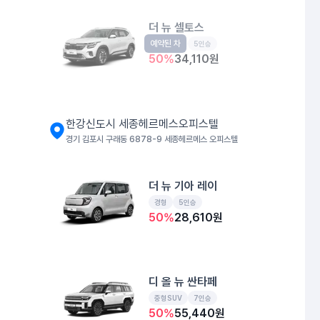
더 뉴 셀토스
예약된 차
소형SUV
5인승
50
%
34,110
원
한강신도시 세종헤르메스오피스텔
경기 김포시 구래동 6878-9 세종헤르메스 오피스텔
더 뉴 기아 레이
경형
5인승
50
%
28,610
원
디 올 뉴 싼타페
중형SUV
7인승
50
%
55,440
원