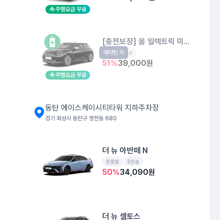
주행요금 무료
[충전보장] 올 일렉트릭 미니 쿠퍼
예약된 차
EV
4인승
51
%
39,000
원
주행요금 무료
동탄 에이스케이시티타워 지하주차장
경기 화성시 동탄구 영천동 680
더 뉴 아반떼 N
준중형
5인승
50
%
34,090
원
더 뉴 셀토스