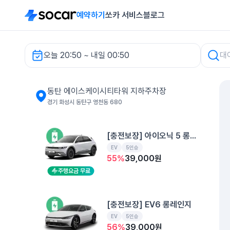
예약하기
쏘카 서비스
블로그
오늘 20:50 ~ 내일 00:50
동탄 에이스케이시티타워 지하주차장 렌터카
동탄 에이스케이시티타워 지하주차장
경기 화성시 동탄구 영천동 680
[충전보장] 아이오닉 5 롱레인지
EV
5인승
55
%
39,000
원
주행요금 무료
[충전보장] EV6 롱레인지
EV
5인승
56
%
39,000
원