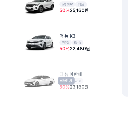
소형SUV
5인승
50
%
25,160
원
더 뉴 K3
준중형
5인승
50
%
22,480
원
더 뉴 아반떼
예약된 차
준중형
5인승
50
%
23,180
원
동탄 삼우메디타워
경기 화성시 동탄구 영천동 681-8
개인정보처리방침
위치정보 이용약관
차량손해면책제도
고정형 
제주특별자치도 제주시 공항서로 141 (도두이동)