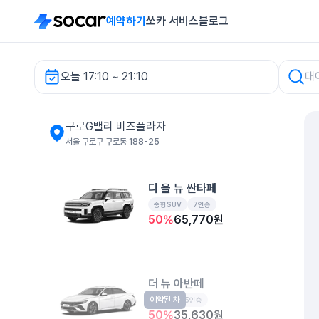
예약하기
쏘카 서비스
블로그
오늘 17:10 ~ 21:10
구로G밸리 비즈플라자 렌터카
구로G밸리 비즈플라자
서울 구로구 구로동 188-25
디 올 뉴 싼타페
중형SUV
7인승
50
%
65,770
원
더 뉴 아반떼
예약된 차
준중형
5인승
50
%
35,630
원