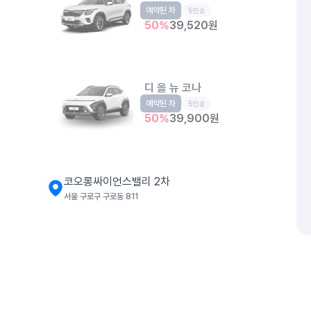
예약된 차
소형SUV
5인승
50
%
39,520
원
디 올 뉴 코나
예약된 차
소형SUV
5인승
50
%
39,900
원
코오롱싸이언스밸리 2차
서울 구로구 구로동 811
디 올 뉴 그랜저
예약된 차
준대형
5인승
67
%
39,900
원
개인정보처리방침
위치정보 이용약관
차량손해면책제도
고정형 
제주특별자치도 제주시 공항서로 141 (도두이동)