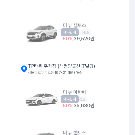
더 뉴 셀토스
예약된 차
소형SUV
5인승
50
%
39,520
원
TP타워 주차장 (태평양물산IT빌딩)
서울 구로구 구로동 197-21 태평양물산
더 뉴 아반떼
예약된 차
준중형
5인승
50
%
35,630
원
더 뉴 셀토스