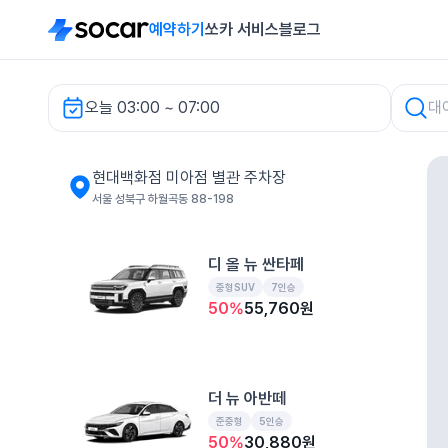
예약하기
쏘카 서비스
블로그
오늘 03:00 ~ 07:00
현대백화점 미아점 별관 주차장 렌터카
현대백화점 미아점 별관 주차장
서울 성북구 하월곡동 88-198
디 올 뉴 싼타페
중형SUV
7인승
50
%
55,760
원
더 뉴 아반떼
준중형
5인승
50
%
30,880
원