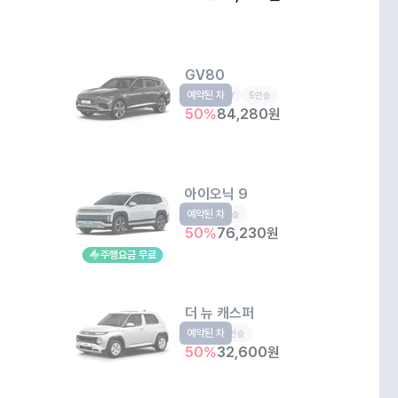
GV80
예약된 차
준대형SUV
5인승
50
%
84,280
원
아이오닉 9
예약된 차
EV
6인승
50
%
76,230
원
주행요금 무료
더 뉴 캐스퍼
예약된 차
경형
4인승
50
%
32,600
원