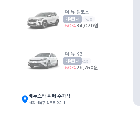
더 뉴 셀토스
예약된 차
소형SUV
5인승
50
%
34,070
원
더 뉴 K3
예약된 차
준중형
5인승
50
%
29,750
원
베누스타 뷔페 주차장
서울 성북구 길음동 22-1
더 뉴 셀토스
소형SUV
5인승
개인정보처리방침
위치정보 이용약관
차량손해면책제도
고정형 
50
%
34,070
원
제주특별자치도 제주시 공항서로 141 (도두이동)