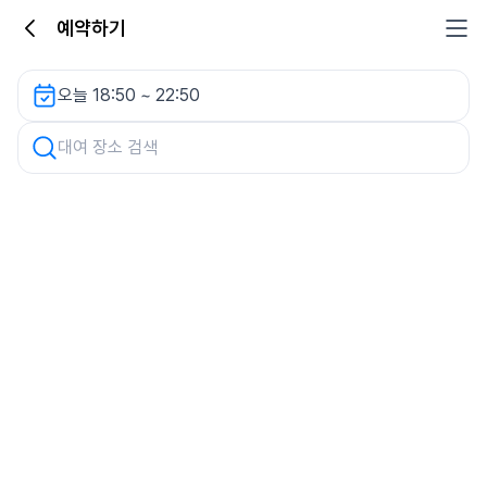
예약하기
고척1동마을 공영주차장 렌터카
오늘 18:50 ~ 22:50