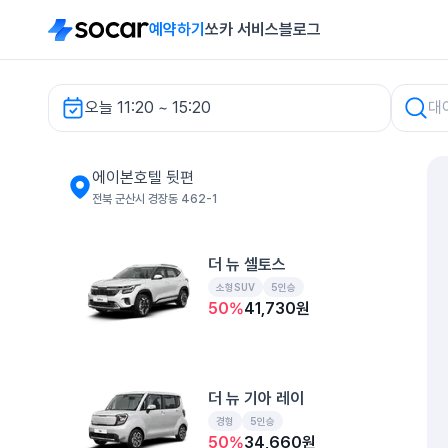
예약하기
쏘카 서비스
블로그
오늘 11:20 ~ 15:20
에이본호텔 뒷편 렌터카
에이본호텔 뒷편
전북 군산시 경장동 462-1
더 뉴 셀토스
소형SUV
5인승
50
%
41,730
원
더 뉴 기아 레이
경형
5인승
50
%
34,660
원