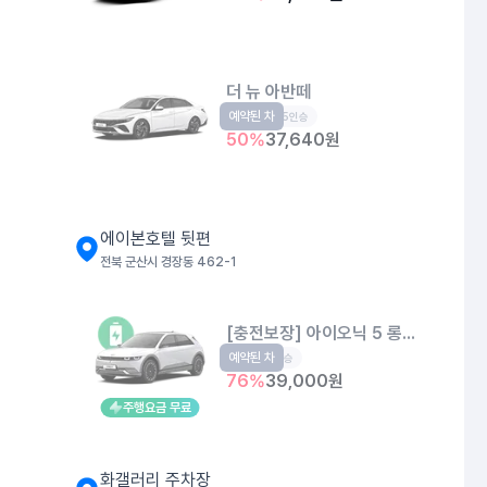
더 뉴 아반떼
예약된 차
준중형
5인승
50
%
37,640
원
에이본호텔 뒷편
전북 군산시 경장동 462-1
[충전보장] 아이오닉 5 롱레인지
예약된 차
EV
5인승
76
%
39,000
원
주행요금 무료
화갤러리 주차장