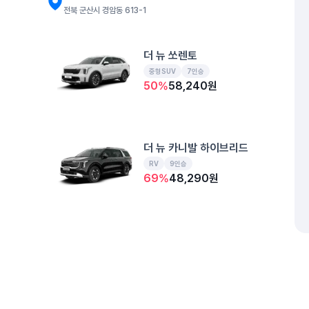
전북 군산시 경암동 613-1
더 뉴 쏘렌토
중형SUV
7인승
50
%
58,240
원
더 뉴 카니발 하이브리드
RV
9인승
69
%
48,290
원
더 뉴 셀토스
소형SUV
5인승
50
%
41,730
원
개인정보처리방침
위치정보 이용약관
차량손해면책제도
고정형 
제주특별자치도 제주시 공항서로 141 (도두이동)