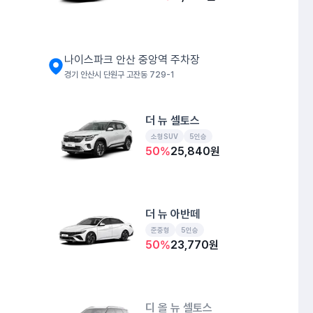
나이스파크 안산 중앙역 주차장
경기 안산시 단원구 고잔동 729-1
더 뉴 셀토스
소형SUV
5인승
50
%
25,840
원
더 뉴 아반떼
준중형
5인승
50
%
23,770
원
디 올 뉴 셀토스