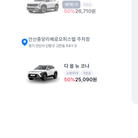
예약된 차
소형SUV
5인승
50
%
26,710
원
안산중앙리베로오피스텔 주차장
경기 안산시 단원구 고잔동 541-3
디 올 뉴 코나
소형SUV
5인승
50
%
25,090
원
더 뉴 기아 레이
경형
5인승
50
%
21,320
원
개인정보처리방침
위치정보 이용약관
차량손해면책제도
고정형 
제주특별자치도 제주시 공항서로 141 (도두이동)