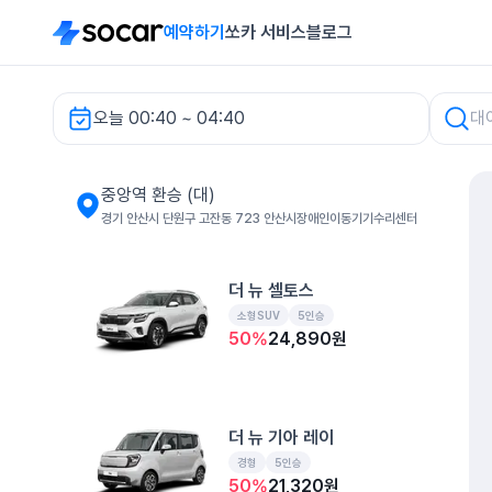
예약하기
쏘카 서비스
블로그
오늘 00:40 ~ 04:40
중앙역 환승 (대) 렌터카
중앙역 환승 (대)
경기 안산시 단원구 고잔동 723 안산시장애인이동기기수리센터
더 뉴 셀토스
소형SUV
5인승
50
%
24,890
원
더 뉴 기아 레이
경형
5인승
50
%
21,320
원