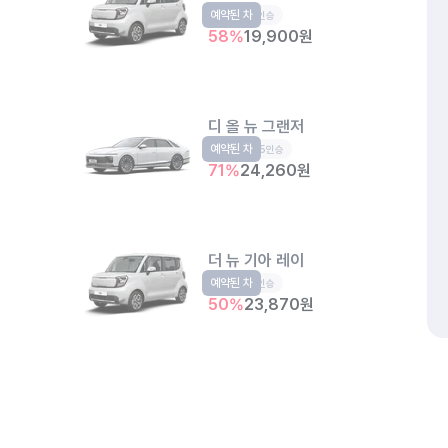
예약된 차
경형
5인승
58
%
19,900
원
디 올 뉴 그랜저
예약된 차
준대형
5인승
71
%
24,260
원
더 뉴 기아 레이
예약된 차
경형
5인승
50
%
23,870
원
아이오닉 9
예약된 차
EV
6인승
개인정보처리방침
위치정보 이용약관
차량손해면책제도
고정형 
50
%
61,350
원
제주특별자치도 제주시 공항서로 141 (도두이동)