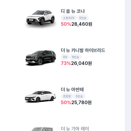
디 올 뉴 코나
소형SUV
5인승
50
%
28,460
원
더 뉴 카니발 하이브리드
RV
9인승
73
%
26,040
원
더 뉴 아반떼
준중형
5인승
50
%
25,780
원
더 뉴 기아 레이