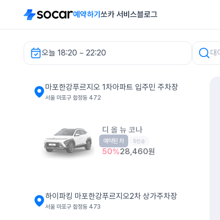
예약하기
쏘카 서비스
블로그
오늘 18:20 ~ 22:20
마포한강푸르지오 1차아파트 입주민 주차장 렌터카
마포한강푸르지오 1차아파트 입주민 주차장
서울 마포구 합정동 472
디 올 뉴 코나
예약된 차
소형SUV
5인승
50
%
28,460
원
하이파킹 마포한강푸르지오2차 상가주차장
서울 마포구 합정동 473