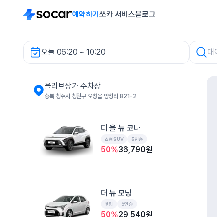
예약하기
쏘카 서비스
블로그
오늘 06:20 ~ 10:20
올리브상가 주차장 렌터카
올리브상가 주차장
충북 청주시 청원구 오창읍 양청리 821-2
디 올 뉴 코나
소형SUV
5인승
50
%
36,790
원
더 뉴 모닝
경형
5인승
50
%
29,540
원