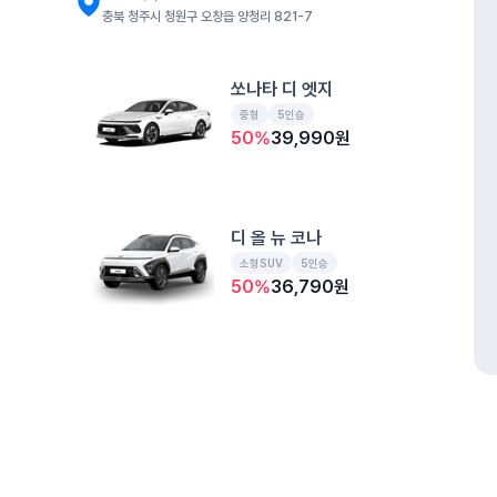
충북 청주시 청원구 오창읍 양청리 821-7
쏘나타 디 엣지
중형
5인승
50
%
39,990
원
디 올 뉴 코나
소형SUV
5인승
50
%
36,790
원
더 뉴 아반떼
준중형
5인승
50
%
32,970
원
개인정보처리방침
위치정보 이용약관
차량손해면책제도
고정형 
제주특별자치도 제주시 공항서로 141 (도두이동)