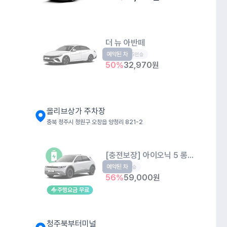
더 뉴 아반떼
예약된 차
준중형
5인승
50
%
32,970
원
올리브상가 주차장
충북 청주시 청원구 오창읍 양청리 821-2
[충전보장] 아이오닉 5 롱레인지
예약된 차
EV
5인승
56
%
59,000
원
주행요금 무료
청주북부터미널