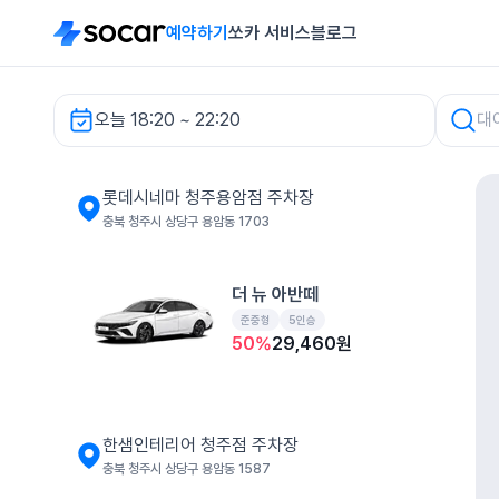
예약하기
쏘카 서비스
블로그
오늘 18:20 ~ 22:20
롯데시네마 청주용암점 주차장 렌터카
롯데시네마 청주용암점 주차장
충북 청주시 상당구 용암동 1703
더 뉴 아반떼
준중형
5인승
50
%
29,460
원
한샘인테리어 청주점 주차장
충북 청주시 상당구 용암동 1587