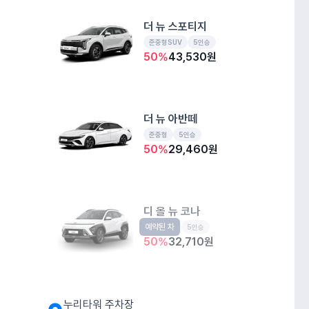
더 뉴 스포티지
준중형SUV
5인승
50
%
43,530
원
더 뉴 아반떼
준중형
5인승
50
%
29,460
원
디 올 뉴 코나
예약된 차
소형SUV
5인승
50
%
32,710
원
누리타워 주차장