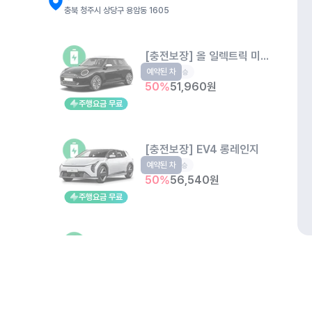
충북 청주시 상당구 용암동 1605
[충전보장] 올 일렉트릭 미니 쿠퍼
예약된 차
EV
4인승
50
%
51,960
원
주행요금 무료
[충전보장] EV4 롱레인지
예약된 차
EV
5인승
50
%
56,540
원
주행요금 무료
[충전보장] EV3 롱레인지
예약된 차
EV
5인승
50
%
54,370
원
주행요금 무료
개인정보처리방침
위치정보 이용약관
차량손해면책제도
고정형 
제주특별자치도 제주시 공항서로 141 (도두이동)