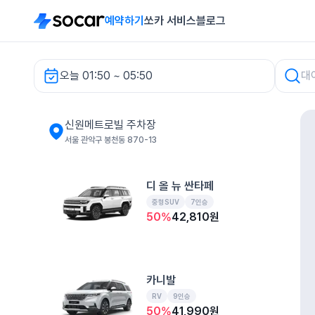
예약하기
쏘카 서비스
블로그
오늘 01:50 ~ 05:50
신원메트로빌 주차장 렌터카
신원메트로빌 주차장
서울 관악구 봉천동 870-13
디 올 뉴 싼타페
중형SUV
7인승
50
%
42,810
원
카니발
RV
9인승
50
%
41,990
원