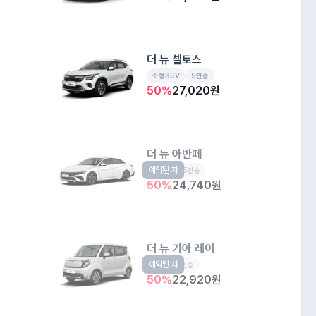
더 뉴 셀토스
소형SUV
5인승
50
%
27,020
원
더 뉴 아반떼
예약된 차
준중형
5인승
50
%
24,740
원
더 뉴 기아 레이
예약된 차
경형
5인승
50
%
22,920
원