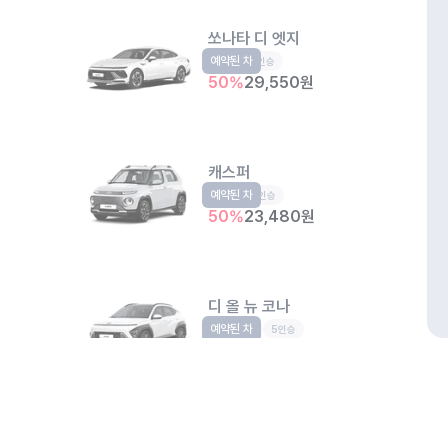
쏘나타 디 엣지
예약된 차
중형
5인승
50
%
29,550
원
캐스퍼
예약된 차
경형
4인승
50
%
23,480
원
디 올 뉴 코나
예약된 차
소형SUV
5인승
50
%
27,250
원
개인정보처리방침
위치정보 이용약관
차량손해면책제도
고정형 
모닝 어반
제주특별자치도 제주시 공항서로 141 (도두이동)