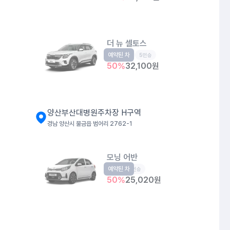
더 뉴 셀토스
예약된 차
소형SUV
5인승
50
%
32,100
원
양산부산대병원주차장 H구역
경남 양산시 물금읍 범어리 2762-1
모닝 어반
예약된 차
경형
5인승
50
%
25,020
원