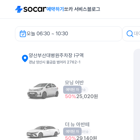
예약하기
쏘카 서비스
블로그
오늘 06:30 ~ 10:30
양산부산대병원주차장 I구역 렌터카
양산부산대병원주차장 I구역
경남 양산시 물금읍 범어리 2762-1
모닝 어반
예약된 차
경형
5인승
50
%
25,020
원
더 뉴 아반떼
예약된 차
준중형
5인승
50
%
29,140
원