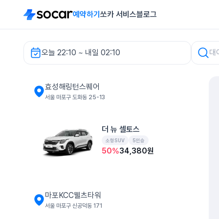
예약하기
쏘카 서비스
블로그
오늘 22:10 ~ 내일 02:10
효성해링턴스퀘어 렌터카
효성해링턴스퀘어
서울 마포구 도화동 25-13
더 뉴 셀토스
소형SUV
5인승
50
%
34,380
원
마포KCC웰츠타워
서울 마포구 신공덕동 171