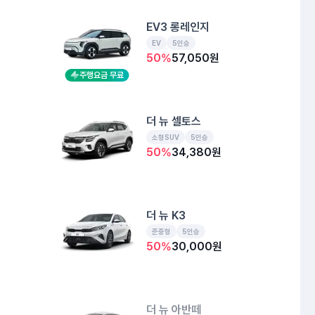
EV3 롱레인지
EV
5인승
50
%
57,050
원
주행요금 무료
더 뉴 셀토스
소형SUV
5인승
50
%
34,380
원
더 뉴 K3
준중형
5인승
50
%
30,000
원
더 뉴 아반떼