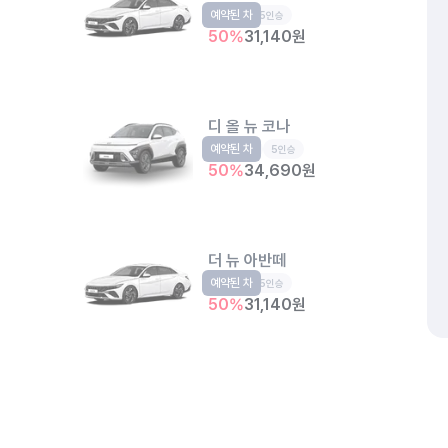
예약된 차
준중형
5인승
50
%
31,140
원
디 올 뉴 코나
예약된 차
소형SUV
5인승
50
%
34,690
원
더 뉴 아반떼
예약된 차
준중형
5인승
50
%
31,140
원
공항철도 공덕역점
서울 마포구 도화동 1-408 지하 2층
개인정보처리방침
위치정보 이용약관
차량손해면책제도
고정형 
제주특별자치도 제주시 공항서로 141 (도두이동)