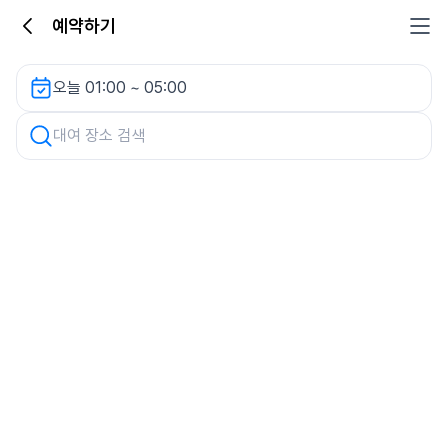
예약하기
반월역 환승공영주차장 렌터카
오늘 01:00 ~ 05:00