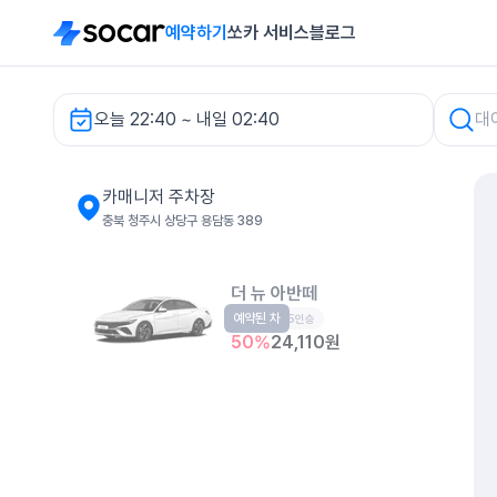
예약하기
쏘카 서비스
블로그
오늘 22:40 ~ 내일 02:40
카매니저 주차장 렌터카
카매니저 주차장
충북 청주시 상당구 용담동 389
더 뉴 아반떼
예약된 차
준중형
5인승
50
%
24,110
원