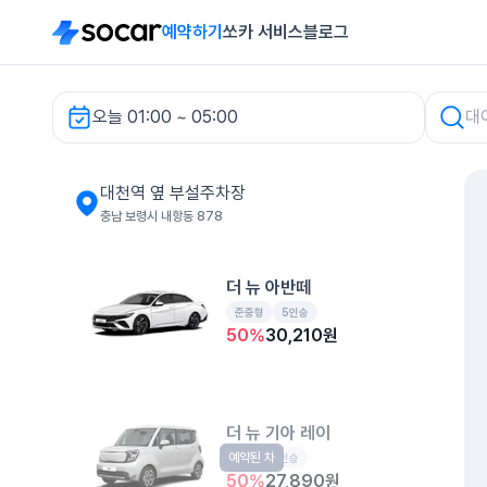
예약하기
쏘카 서비스
블로그
오늘 01:00 ~ 05:00
대천역 옆 부설주차장 렌터카
대천역 옆 부설주차장
충남 보령시 내항동 878
더 뉴 아반떼
준중형
5인승
50
%
30,210
원
더 뉴 기아 레이
예약된 차
경형
5인승
50
%
27,890
원