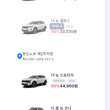
더 뉴 셀토스
예약된 차
소형SUV
5인승
50
%
33,330
원
문도노보 제2주차장
충남 보령시 궁촌동 343-2
더 뉴 스포티지
준중형SUV
5인승
50
%
44,960
원
디 올 뉴 코나