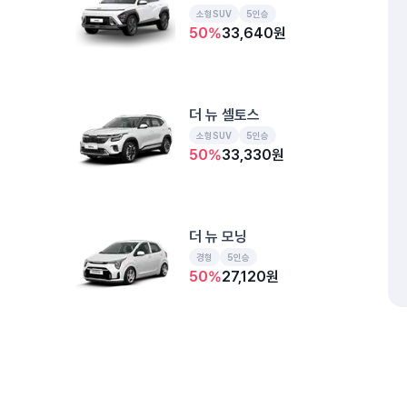
소형SUV
5인승
50
%
33,640
원
더 뉴 셀토스
소형SUV
5인승
50
%
33,330
원
더 뉴 모닝
경형
5인승
50
%
27,120
원
디 올 뉴 셀토스
예약된 차
소형SUV
5인승
개인정보처리방침
위치정보 이용약관
차량손해면책제도
고정형 
50
%
34,630
원
제주특별자치도 제주시 공항서로 141 (도두이동)