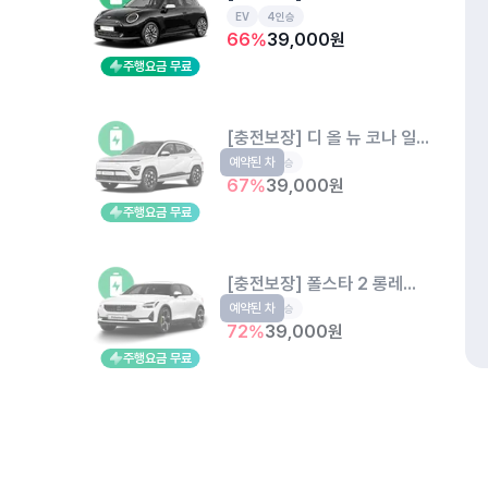
EV
4인승
66
%
39,000
원
주행요금 무료
[충전보장] 디 올 뉴 코나 일렉트릭 
예약된 차
EV
5인승
67
%
39,000
원
주행요금 무료
[충전보장] 폴스타 2 롱레인지
예약된 차
EV
5인승
72
%
39,000
원
주행요금 무료
광명역D 환승주차장
경기도 광명시 서독로 392
개인정보처리방침
위치정보 이용약관
차량손해면책제도
고정형 
제주특별자치도 제주시 공항서로 141 (도두이동)