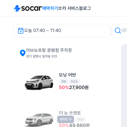
예약하기
쏘카 서비스
블로그
오늘 07:40 ~ 11:40
아브뉴프랑 광명점 주차장 렌터카
아브뉴프랑 광명점 주차장
경기 광명시 일직동 513
모닝 어반
경형
5인승
50
%
27,900
원
더 뉴 쏘렌토
예약된 차
중형SUV
7인승
50
%
49,660
원