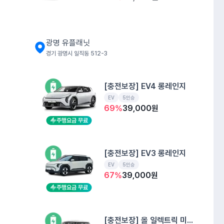
광명 유플래닛
경기 광명시 일직동 512-3
[충전보장] EV4 롱레인지
EV
5인승
69
%
39,000
원
주행요금 무료
[충전보장] EV3 롱레인지
EV
5인승
67
%
39,000
원
주행요금 무료
[충전보장] 올 일렉트릭 미니 쿠퍼