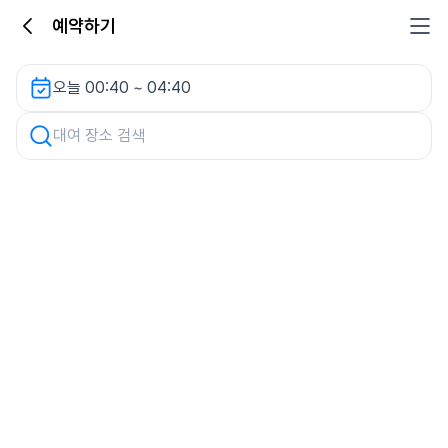
예약하기
롯데마트 김천점(물류하역장 옆) 렌터카
오늘 00:40 ~ 04:40