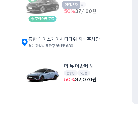
예약된 차
EV
4인승
50
%
37,400
원
주행요금 무료
동탄 에이스케이시티타워 지하주차장
경기 화성시 동탄구 영천동 680
더 뉴 아반떼 N
준중형
5인승
50
%
32,070
원
더 뉴 셀토스
소형SUV
5인승
50
%
23,550
원
개인정보처리방침
위치정보 이용약관
차량손해면책제도
고정형 
제주특별자치도 제주시 공항서로 141 (도두이동)