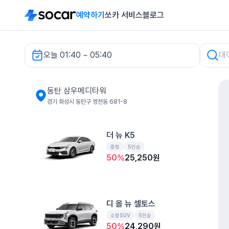
예약하기
쏘카 서비스
블로그
오늘 01:40 ~ 05:40
동탄 삼우메디타워 렌터카
동탄 삼우메디타워
경기 화성시 동탄구 영천동 681-8
더 뉴 K5
중형
5인승
50
%
25,250
원
디 올 뉴 셀토스
소형SUV
5인승
50
%
24,290
원