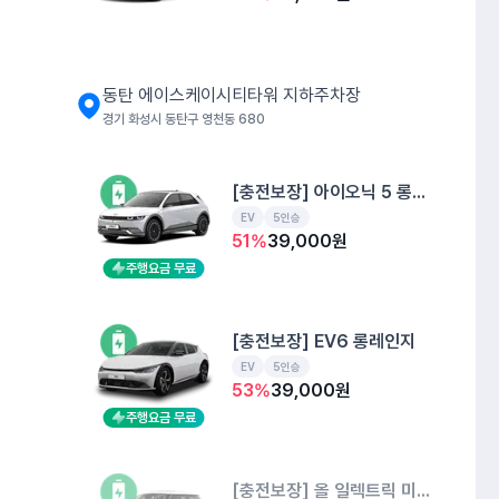
동탄 에이스케이시티타워 지하주차장
경기 화성시 동탄구 영천동 680
[충전보장] 아이오닉 5 롱레인지
EV
5인승
51
%
39,000
원
주행요금 무료
[충전보장] EV6 롱레인지
EV
5인승
53
%
39,000
원
주행요금 무료
[충전보장] 올 일렉트릭 미니 쿠퍼