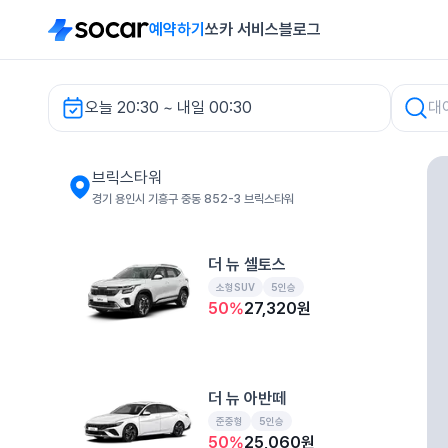
예약하기
쏘카 서비스
블로그
오늘 20:30 ~ 내일 00:30
브릭스타워 렌터카
브릭스타워
경기 용인시 기흥구 중동 852-3 브릭스타워
더 뉴 셀토스
소형SUV
5인승
50
%
27,320
원
더 뉴 아반떼
준중형
5인승
50
%
25,060
원