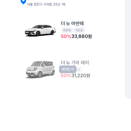
서울 광진구 구의동 252-16
더 뉴 아반떼
준중형
5인승
50
%
33,880
원
더 뉴 기아 레이
예약된 차
경형
5인승
50
%
31,220
원
디 올 뉴 코나
예약된 차
소형SUV
5인승
50
%
37,870
원
개인정보처리방침
위치정보 이용약관
차량손해면책제도
고정형 
제주특별자치도 제주시 공항서로 141 (도두이동)