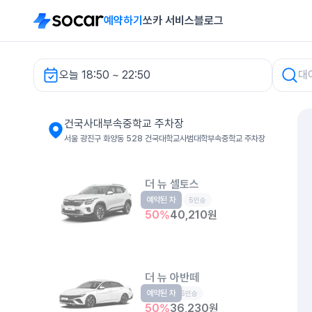
예약하기
쏘카 서비스
블로그
오늘 18:50 ~ 22:50
건국사대부속중학교 주차장 렌터카
건국사대부속중학교 주차장
서울 광진구 화양동 528 건국대학교사범대학부속중학교 주차장
더 뉴 셀토스
예약된 차
소형SUV
5인승
50
%
40,210
원
더 뉴 아반떼
예약된 차
준중형
5인승
50
%
36,230
원