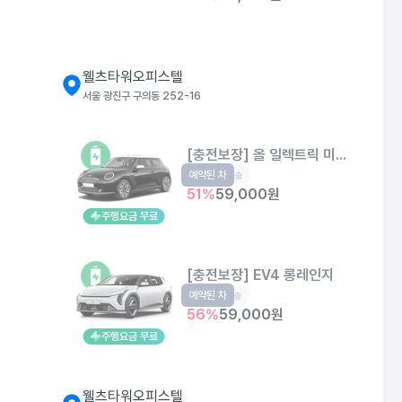
웰츠타워오피스텔
서울 광진구 구의동 252-16
[충전보장] 올 일렉트릭 미니 쿠퍼
예약된 차
EV
4인승
51
%
59,000
원
주행요금 무료
[충전보장] EV4 롱레인지
예약된 차
EV
5인승
56
%
59,000
원
주행요금 무료
웰츠타워오피스텔