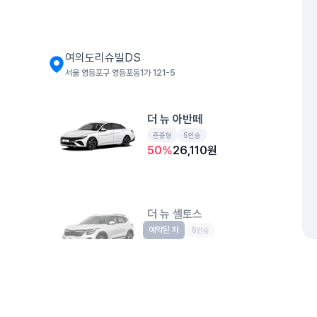
여의도리슈빌DS
서울 영등포구 영등포동1가 121-5
더 뉴 아반떼
준중형
5인승
50
%
26,110
원
더 뉴 셀토스
예약된 차
소형SUV
5인승
50
%
28,600
원
개인정보처리방침
위치정보 이용약관
차량손해면책제도
고정형 
여의도리미티오148
제주특별자치도 제주시 공항서로 141 (도두이동)