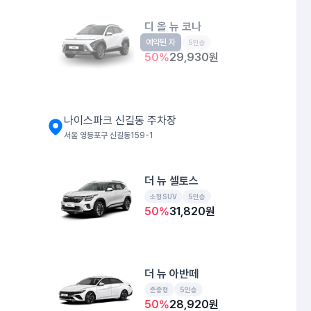
디 올 뉴 코나
예약된 차
소형SUV
5인승
50
%
29,930
원
나이스파크 신길동 주차장
서울 영등포구 신길동159-1
더 뉴 셀토스
소형SUV
5인승
50
%
31,820
원
더 뉴 아반떼
준중형
5인승
50
%
28,920
원