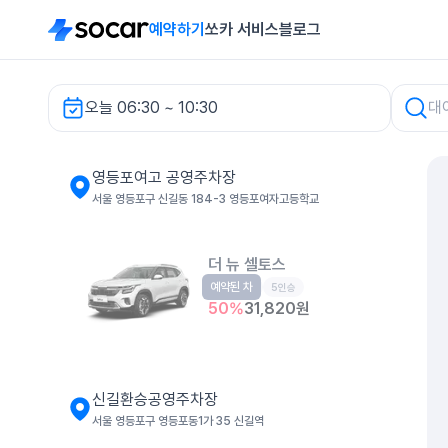
예약하기
쏘카 서비스
블로그
오늘 06:30 ~ 10:30
영등포여고 공영주차장 렌터카
영등포여고 공영주차장
서울 영등포구 신길동 184-3 영등포여자고등학교
더 뉴 셀토스
예약된 차
소형SUV
5인승
50
%
31,820
원
신길환승공영주차장
서울 영등포구 영등포동1가 35 신길역