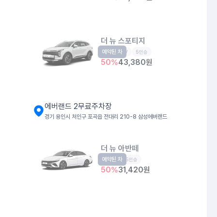
더 뉴 스포티지
예약된 차
준중형SUV
5인승
50
%
43,380
원
에버랜드 2무료주차장
경기 용인시 처인구 포곡읍 전대리 210-8 삼성에버랜드
더 뉴 아반떼
예약된 차
준중형
5인승
50
%
31,420
원