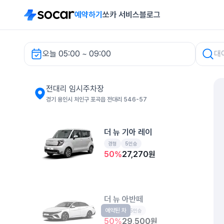
예약하기
쏘카 서비스
블로그
오늘 05:00 ~ 09:00
전대리 임시주차장 렌터카
전대리 임시주차장
경기 용인시 처인구 포곡읍 전대리 546-57
더 뉴 기아 레이
경형
5인승
50
%
27,270
원
더 뉴 아반떼
예약된 차
준중형
5인승
50
%
29,500
원