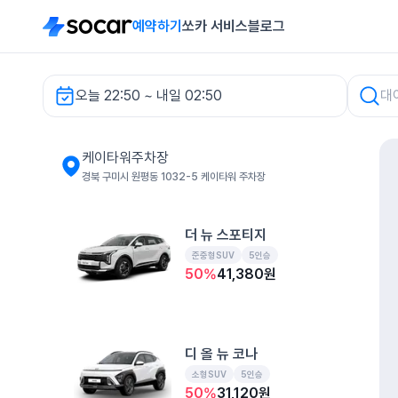
예약하기
쏘카 서비스
블로그
오늘 22:50 ~ 내일 02:50
케이타워주차장 렌터카
케이타워주차장
경북 구미시 원평동 1032-5 케이타워 주차장
더 뉴 스포티지
준중형SUV
5인승
50
%
41,380
원
디 올 뉴 코나
소형SUV
5인승
50
%
31,120
원