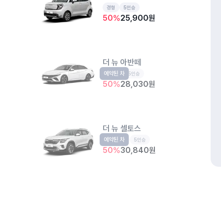
경형
5인승
50
%
25,900
원
더 뉴 아반떼
예약된 차
준중형
5인승
50
%
28,030
원
더 뉴 셀토스
예약된 차
소형SUV
5인승
50
%
30,840
원
더 뉴 K3
예약된 차
준중형
5인승
개인정보처리방침
위치정보 이용약관
차량손해면책제도
고정형 
50
%
27,030
원
제주특별자치도 제주시 공항서로 141 (도두이동)