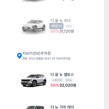
디 올 뉴 코나
예약된 차
소형SUV
5인승
50
%
31,120
원
지브이(GV)주차장
경북 구미시 원평동 1041-15 지브이주차장
디 올 뉴 셀토스
소형SUV
5인승
50
%
32,020
원
더 뉴 기아 레이