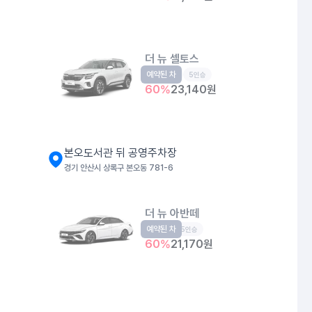
더 뉴 셀토스
예약된 차
소형SUV
5인승
60
%
23,140
원
본오도서관 뒤 공영주차장
경기 안산시 상록구 본오동 781-6
더 뉴 아반떼
예약된 차
준중형
5인승
60
%
21,170
원