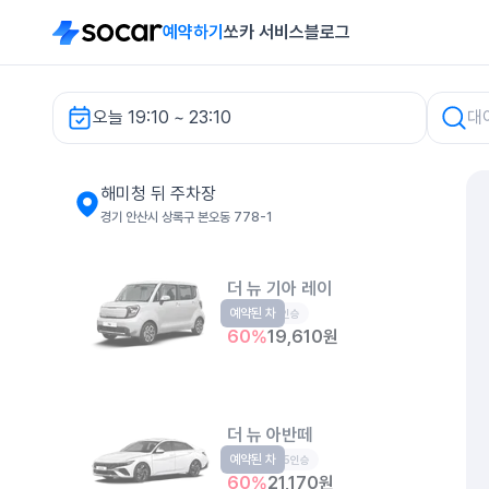
예약하기
쏘카 서비스
블로그
오늘 19:10 ~ 23:10
해미청 뒤 주차장 렌터카
해미청 뒤 주차장
경기 안산시 상록구 본오동 778-1
더 뉴 기아 레이
예약된 차
경형
5인승
60
%
19,610
원
더 뉴 아반떼
예약된 차
준중형
5인승
60
%
21,170
원