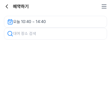
예약하기
설빙진월점 주차장 렌터카
오늘 10:40 ~ 14:40