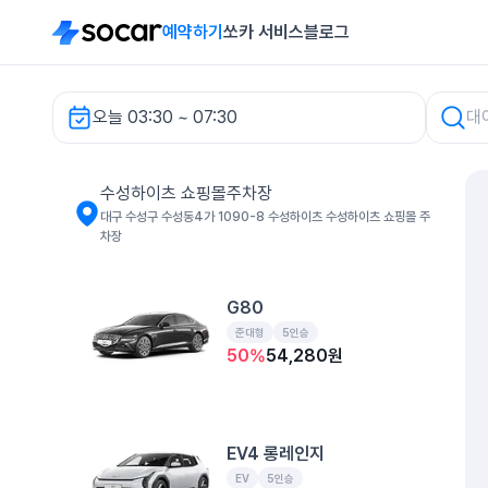
예약하기
쏘카 서비스
블로그
오늘 03:30 ~ 07:30
수성하이츠 쇼핑몰주차장 렌터카
수성하이츠 쇼핑몰주차장
대구 수성구 수성동4가 1090-8 수성하이츠 수성하이츠 쇼핑몰 주
차장
G80
준대형
5인승
50
%
54,280
원
EV4 롱레인지
EV
5인승