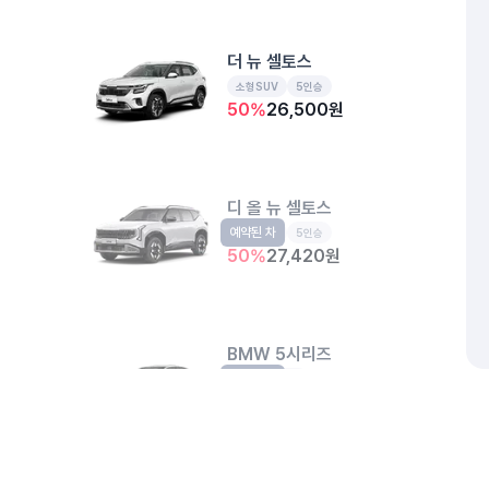
더 뉴 셀토스
소형SUV
5인승
50
%
26,500
원
디 올 뉴 셀토스
예약된 차
소형SUV
5인승
50
%
27,420
원
BMW 5시리즈
예약된 차
수입
5인승
50
%
48,000
원
개인정보처리방침
위치정보 이용약관
차량손해면책제도
고정형 
제주특별자치도 제주시 공항서로 141 (도두이동)