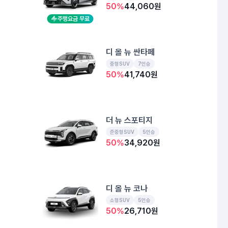
50
%
44,060
원
주행요금 무료
디 올 뉴 싼타페
중형SUV
7인승
50
%
41,740
원
더 뉴 스포티지
준중형SUV
5인승
50
%
34,920
원
디 올 뉴 코나
소형SUV
5인승
50
%
26,710
원