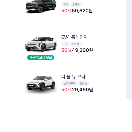
RV
9인승
50
%
50,620
원
EV4 롱레인지
EV
5인승
50
%
49,290
원
주행요금 무료
디 올 뉴 코나
소형SUV
5인승
50
%
29,460
원
더 뉴 셀토스
소형SUV
5인승
개인정보처리방침
위치정보 이용약관
차량손해면책제도
고정형 
50
%
29,210
원
제주특별자치도 제주시 공항서로 141 (도두이동)