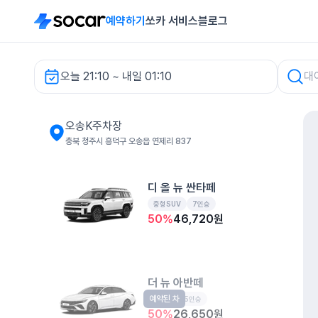
예약하기
쏘카 서비스
블로그
오늘 21:10 ~ 내일 01:10
오송K주차장 렌터카
오송K주차장
충북 청주시 흥덕구 오송읍 연제리 837
디 올 뉴 싼타페
중형SUV
7인승
50
%
46,720
원
더 뉴 아반떼
예약된 차
준중형
5인승
50
%
26,650
원