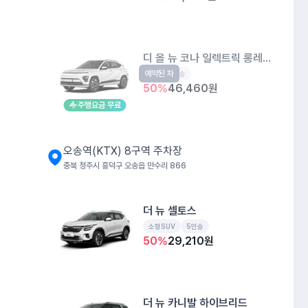
디 올 뉴 코나 일렉트릭 롱레인지
예약된 차
EV
5인승
50
%
46,460
원
주행요금 무료
오송역(KTX) 8구역 주차장
충북 청주시 흥덕구 오송읍 만수리 866
더 뉴 셀토스
소형SUV
5인승
50
%
29,210
원
더 뉴 카니발 하이브리드