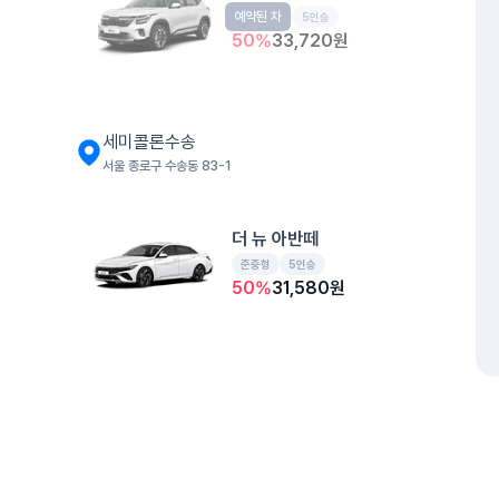
예약된 차
소형SUV
5인승
50
%
33,720
원
세미콜론수송
서울 종로구 수송동 83-1
더 뉴 아반떼
준중형
5인승
50
%
31,580
원
센트로폴리스
서울 종로구 공평동 17 센트로폴리스
개인정보처리방침
위치정보 이용약관
차량손해면책제도
고정형 
디 올 뉴 그랜저
제주특별자치도 제주시 공항서로 141 (도두이동)