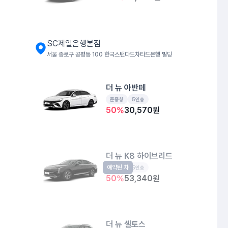
SC제일은행본점
서울 종로구 공평동 100 한국스탠다드차타드은행 빌딩
더 뉴 아반떼
준중형
5인승
50
%
30,570
원
더 뉴 K8 하이브리드
예약된 차
준대형
5인승
50
%
53,340
원
더 뉴 셀토스