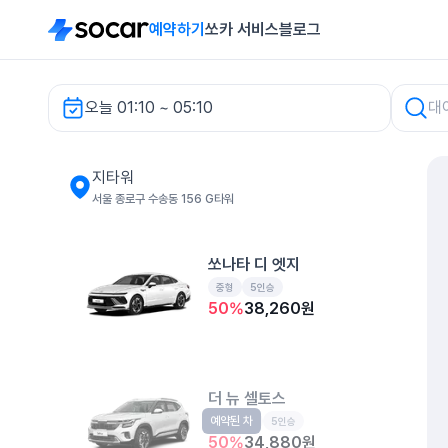
예약하기
쏘카 서비스
블로그
오늘 01:10 ~ 05:10
지타워 렌터카
지타워
서울 종로구 수송동 156 G타워
쏘나타 디 엣지
중형
5인승
50
%
38,260
원
더 뉴 셀토스
예약된 차
소형SUV
5인승
50
%
34,880
원