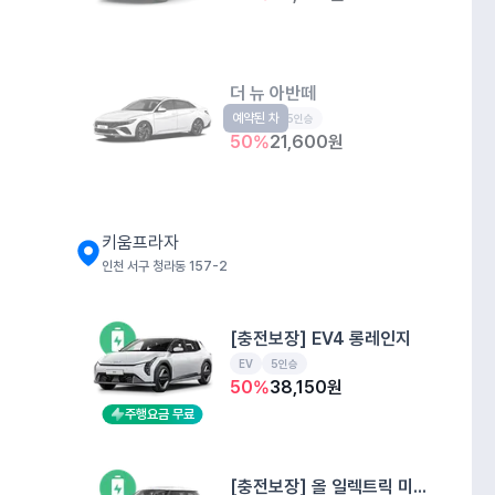
더 뉴 아반떼
예약된 차
준중형
5인승
50
%
21,600
원
키움프라자
인천 서구 청라동 157-2
[충전보장] EV4 롱레인지
EV
5인승
50
%
38,150
원
주행요금 무료
[충전보장] 올 일렉트릭 미니 쿠퍼