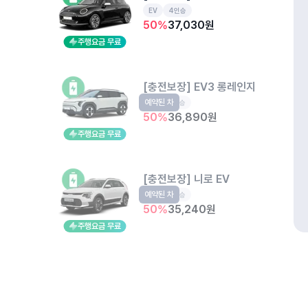
EV
4인승
50
%
37,030
원
주행요금 무료
[충전보장] EV3 롱레인지
예약된 차
EV
5인승
50
%
36,890
원
주행요금 무료
[충전보장] 니로 EV
예약된 차
EV
5인승
50
%
35,240
원
주행요금 무료
키움프라자
인천 서구 청라동 157-2
개인정보처리방침
위치정보 이용약관
차량손해면책제도
고정형 
제주특별자치도 제주시 공항서로 141 (도두이동)