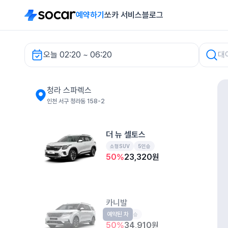
예약하기
쏘카 서비스
블로그
오늘 02:20 ~ 06:20
청라 스파렉스 렌터카
청라 스파렉스
인천 서구 청라동 158-2
더 뉴 셀토스
소형SUV
5인승
50
%
23,320
원
카니발
예약된 차
RV
9인승
50
%
34,910
원